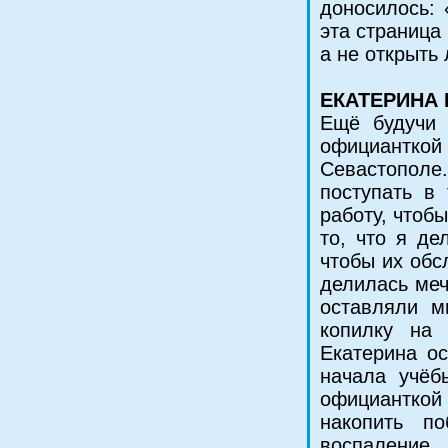
доносилось: 
эта страница
а не открыть
ЕКАТЕРИНА 
Ещё будучи 
официантко
Севастополе
поступать в
работу, чтоб
то, что я де
чтобы их обс
делилась меч
оставляли м
копилку на 
Екатерина о
начала учёб
официанткой
накопить п
воспаление 