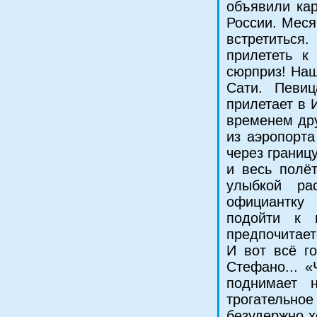
объявили кар
России. Меся
встретиться
прилететь к
сюрприз! Наш
Сати. Певи
прилетает в 
временем дру
из аэропорта
через границ
и весь полё
улыбкой ра
официантку
подойти к 
предпочитает
И вот всё го
Стефано... «
поднимает 
трогательно
безудержно х