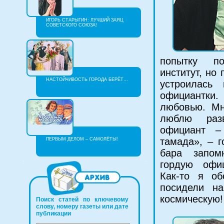
ИГОРЬ СТАРЫГИН: ЛУЧШИЙ ЗАЯЦ
СОВЕТСКОГО СОЮЗА!
попытку по
институт, но
НАСТОЙЧИВОСТЬ ГОРОДА БЕРЁТ…
устроилась
официантки
любовью. Мн
люблю раз
официант –
тамада», – г
ПЕРВЫМ ДЕЛОМ – САМОЛЁТЫ!
бара запом
гордую офиц
Как-то я об
посидели н
космическу
Поиск статей по ключевому
слову, номеру газеты или дате
публикации