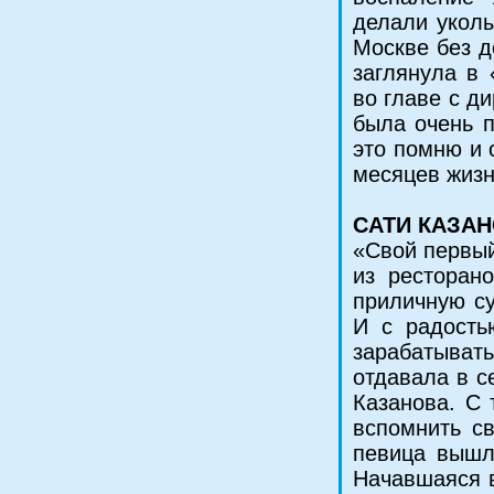
делали уколы
Москве без д
заглянула в 
во главе с д
была очень п
это помню и 
месяцев жизн
САТИ КАЗА
«Свой первый
из ресторан
приличную су
И с радость
зарабатыват
отдавала в с
Казанова. С
вспомнить св
певица вышл
Начавшаяся в