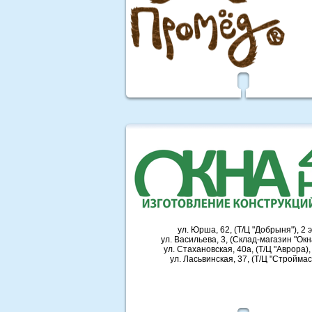
ул. Юрша, 62, (Т/Ц "Добрыня"), 2 
ул. Васильева, 3, (Склад-магазин "Окн
ул. Стахановская, 40а, (Т/Ц "Аврора),
ул. Ласьвинская, 37, (Т/Ц "Стройма