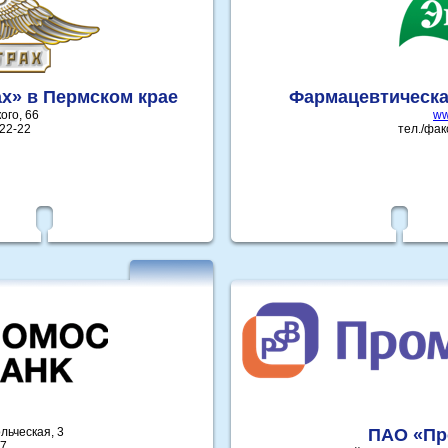
х» в Пермском крае
Фармацевтическ
ого, 66
ww
-22-22
тел./фак
льческая, 3
ПАО «Пр
27