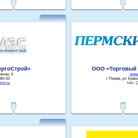
ергоСтрой»
ООО «Торговый 
ченко, 6
www.
-80-30
г. Пермь, ул. Бум
erm.ru
тел.: 