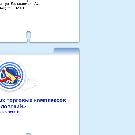
мь, ул. Ласьвинская, 84
342) 292-02-01
ых торговых комплексов
аловский»
alov.perm.ru