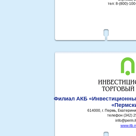
тел: 8-(800)-10
Филиал АКБ «Инвестиционный
«Пермск
614000, г. Пермь, Екатерини
телефон (342) 2
info@perm.it
www.itb.r