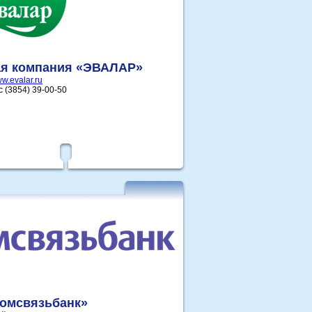
ая компания «ЭВАЛАР»
w.evalar.ru
с (3854) 39-00-50
омсвязьбанк»