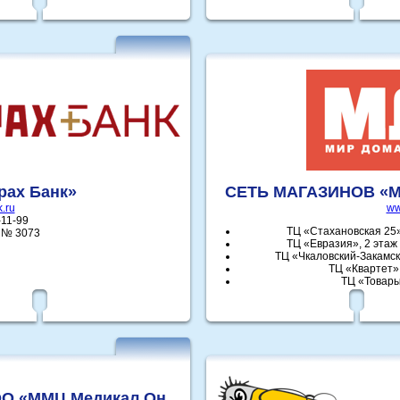
рах Банк»
СЕТЬ МАГАЗИНОВ «
.ru
ww
-11-99
ТЦ «Стахановская 25» 
 № 3073
ТЦ «Евразия», 2 этаж 
ТЦ «Чкаловский-Закамск»
ТЦ «Квартет» 
ТЦ «Товары
О «ММЦ Медикал Он