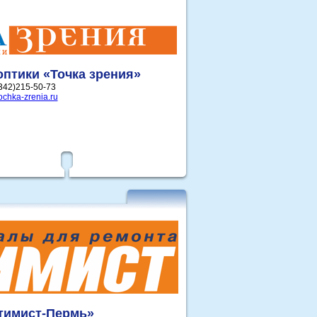
оптики «Точка зрения»
(342)215-50-73
chka-zrenia.ru
тимист-Пермь»