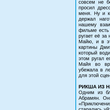
совсем не б
просил дрес
меня. Ну и к
держал наго
нашему взаи
фильме есть 
ругает её за
Майю, и в э
картины Дми
который води
этом ругал е
Майя во вре
убежала в ле
для этой сце
РИКША ИЗ 
Одним из бл
Абрамян. Он
«Приключени
старались уй