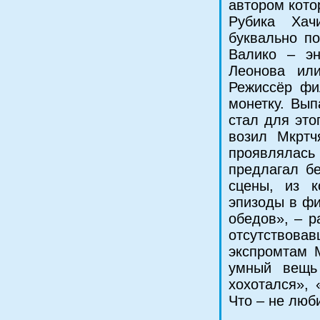
автором кото
Рубика Хач
буквально по
Валико – эн
Леонова ил
Режиссёр фи
монетку. Вып
стал для это
возил Мкртч
проявлялас
предлагал б
сцены, из к
эпизоды в фи
обедов», – р
отсутствовав
экспромтам 
умный вещь 
хохотался»,
Что – не люб