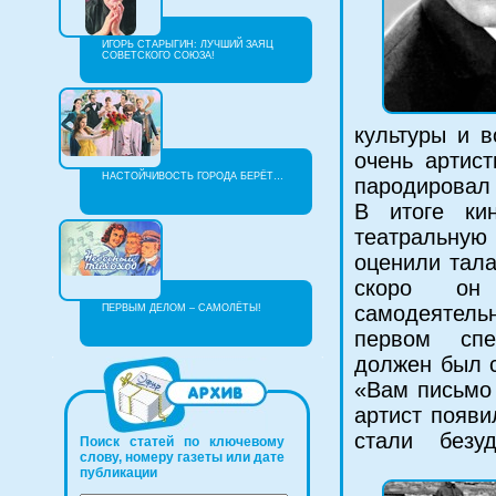
ИГОРЬ СТАРЫГИН: ЛУЧШИЙ ЗАЯЦ
СОВЕТСКОГО СОЮЗА!
культуры и 
очень артис
НАСТОЙЧИВОСТЬ ГОРОДА БЕРЁТ…
пародировал 
В итоге ки
театральн
оценили тала
скоро о
самодеятел
ПЕРВЫМ ДЕЛОМ – САМОЛЁТЫ!
первом спе
должен был с
«Вам письмо 
артист появи
стали безуд
Поиск статей по ключевому
слову, номеру газеты или дате
публикации