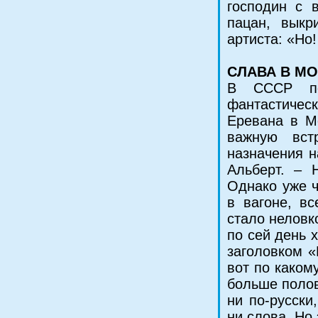
господин с в
пацан, выкр
артиста: «Но!
СЛАВА В М
В СССР по
фантастичес
Еревана в М
важную вст
назначения н
Альберт. – Н
Однако уже ч
в вагоне, вс
стало неловк
по сей день 
заголовком «
вот по каком
больше полов
ни по-русски
ни слова. Но