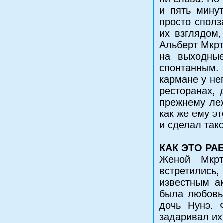
и пять мину
просто сполз
их взглядом
Альберт Мкрт
на выходны
спонтанным. 
кармане у не
ресторанах, 
прежнему леж
как же ему э
и сделал так
КАК ЭТО РА
Женой Мкрт
встретились
известным ак
была любовь 
дочь Нунэ. 
задаривал их