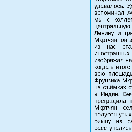
удавалось. У
вспоминал А
мы с колле
центральную
Ленину и тр
Мкртчян: он 
из нас ста
иностранных
изображал на
когда в итог
всю площадь
Фрунзика Мкр
на съёмках 
в Индии. Ве
преградила 
Мкртчян се
полусогнутых
рикшу на с
расступалис