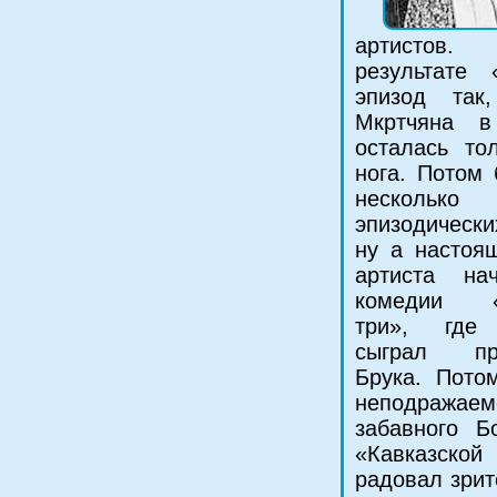
артисто
результате 
эпизод так
Мкртчяна 
осталась то
нога. Потом
несколько
эпизодическ
ну а настоя
артиста на
комедии «
три», где
сыграл пр
Брука. Пото
неподражаем
забавного Б
«Кавказской
радовал зри