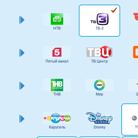
НТВ
ТВ-3
Пятый канал
ТВ Центр
ТНВ
Мир
З
Карусель
Disney
T