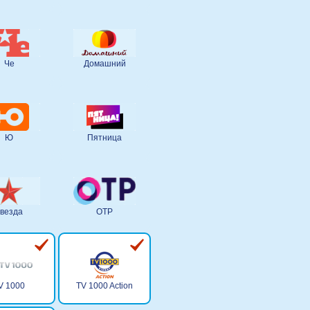
Че
Домашний
Ю
Пятница
везда
ОТР
V 1000
TV 1000 Action