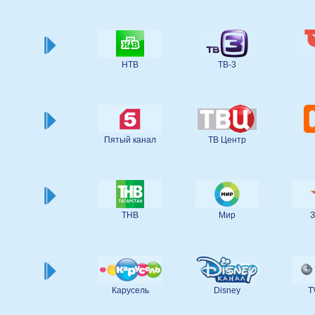
НТВ
ТВ-3
Пятый канал
ТВ Центр
ТНВ
Мир
З
Карусель
Disney
T