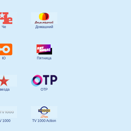
Че
Домашний
Ю
Пятница
везда
ОТР
V 1000
TV 1000 Action